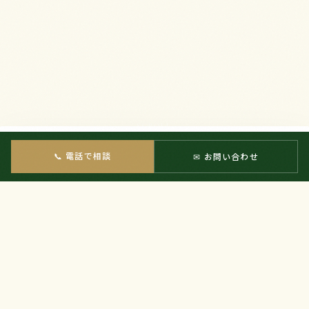
SCROLL
📞 電話で相談
✉ お問い合わせ
「夏は涼しく、冬は寒さを感じさせないほど快適」と
お施主様も大満足の木の住まいは、省エネ住宅
「ZEH」の家づくりを目指し、ソーラーパネルで地球
環境にも配慮しています。
平屋建てながら「認証かごしま材」の柱を用いたリビ
ングは広がりある吹抜けとなっており、開放的で気持ち